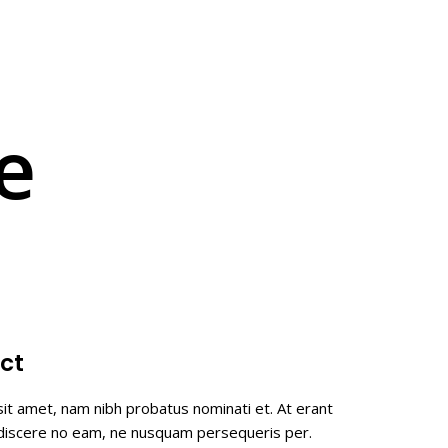
e
ct
it amet, nam nibh probatus nominati et. At erant
 discere no eam, ne nusquam persequeris per.